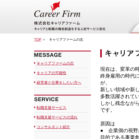
TOP
＞ キャリアファームの志
キャリアファームの志
現在は、変革の
キャリアの可能性
終身雇用の時代
が、
経営者と仕事をしたい方へ
新しい領域や新
多数活躍されて
しかし残念なが
転職支援サービス
です。
転職支援サービスの流れ
原因は
コンサルタント紹介
● 企業側の視
目的である事業